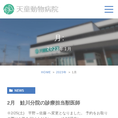
月:
2023年1月
HOME
2023年
1
月
NEWS
2月 鮭川分院の診療担当獣医師
※2/25(土) 平野→佐藤 へ変更となりました。 予約をお取り