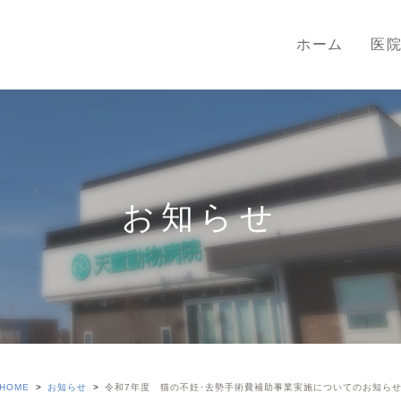
ホーム
医
お知らせ
HOME
お知らせ
令和7年度 猫の不妊･去勢手術費補助事業実施についてのお知ら