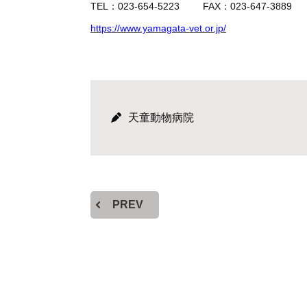
TEL：023-654-5223 FAX：023-647-3889
https://www.yamagata-vet.or.jp/
天童動物病院
PREV