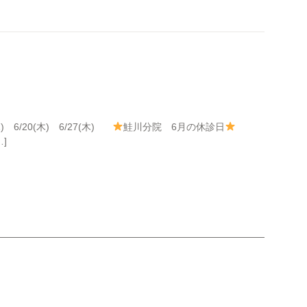
(木) 6/20(木) 6/27(木)
鮭川分院 6月の休診日
…]